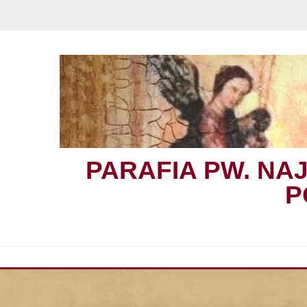
Skip
to
content
PARAFIA PW. NA
P