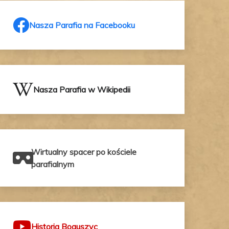
Nasza Parafia na Facebooku
Nasza Parafia w Wikipedii
Wirtualny spacer po kościele
parafialnym
Historia Boguszyc